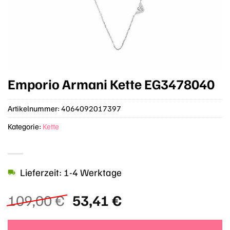
Emporio Armani Kette EG3478040
Artikelnummer:
4064092017397
Kategorie:
Kette
Lieferzeit: 1-4 Werktage
Ursprünglicher
Aktueller
109,00
€
53,41
€
Preis
Preis
war:
ist: