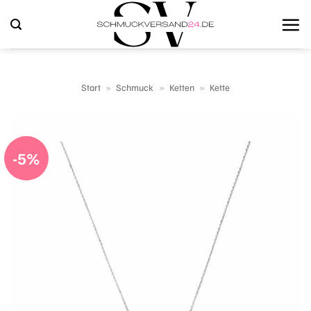
Zum
Inhalt
springen
Start
»
Schmuck
»
Ketten
»
Kette
-5%