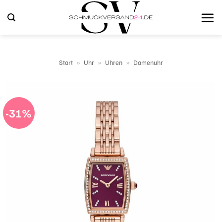
Zum
Inhalt
springen
Start
»
Uhr
»
Uhren
»
Damenuhr
-31%