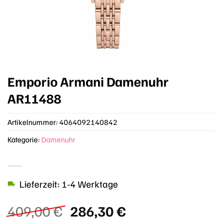
Emporio Armani Damenuhr
AR11488
Artikelnummer:
4064092140842
Kategorie:
Damenuhr
Lieferzeit: 1-4 Werktage
Ursprünglicher
Aktueller
409,00
€
286,30
€