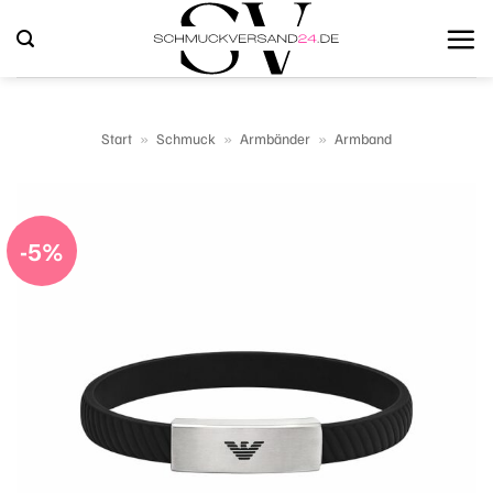
Zum
Inhalt
springen
Start
»
Schmuck
»
Armbänder
»
Armband
-5%