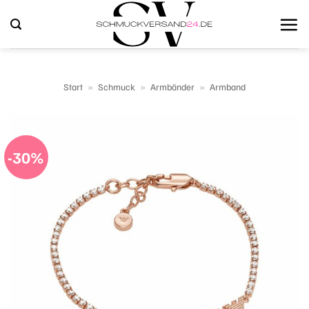
Zum
Inhalt
springen
Start
»
Schmuck
»
Armbänder
»
Armband
-30%