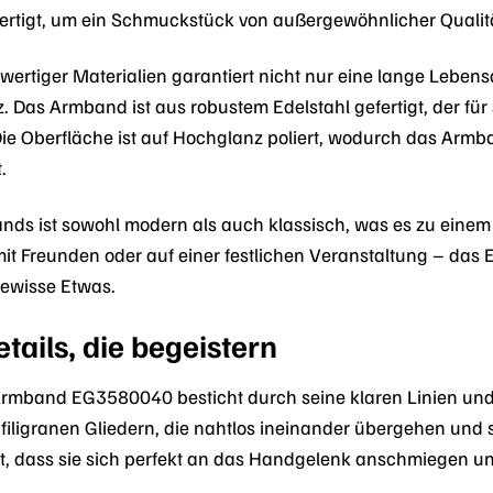
fertigt, um ein Schmuckstück von außergewöhnlicher Qualitä
rtiger Materialien garantiert nicht nur eine lange Leben
z. Das Armband ist aus robustem Edelstahl gefertigt, der fü
Die Oberfläche ist auf Hochglanz poliert, wodurch das Arm
.
ds ist sowohl modern als auch klassisch, was es zu einem v
mit Freunden oder auf einer festlichen Veranstaltung – d
gewisse Etwas.
tails, die begeistern
Armband EG3580040 besticht durch seine klaren Linien u
filigranen Gliedern, die nahtlos ineinander übergehen und
mt, dass sie sich perfekt an das Handgelenk anschmiegen 