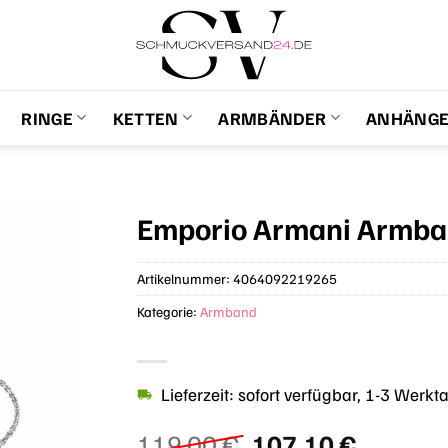
RINGE
KETTEN
ARMBÄNDER
ANHÄNG
Emporio Armani Armb
Artikelnummer:
4064092219265
Kategorie:
Armband
Lieferzeit: sofort verfügbar, 1-3 Werkt
Ursprünglicher
Aktuell
119,00
€
107,10
€