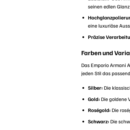
seinen edlen Glanz 
Hochglanzpolieru
eine luxuriöse Auss
Präzise Verarbeit
Farben und Vari
Das Emporio Armani A
jeden Stil das passend
Silber:
Die klassisc
Gold:
Die goldene V
Roségold:
Die rosé
Schwarz:
Die schwa