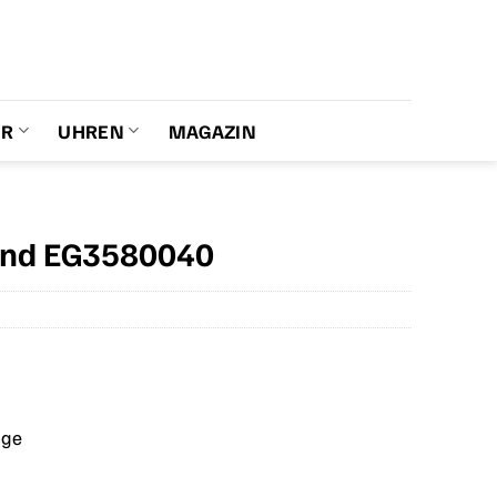
ER
UHREN
MAGAZIN
and EG3580040
age
er