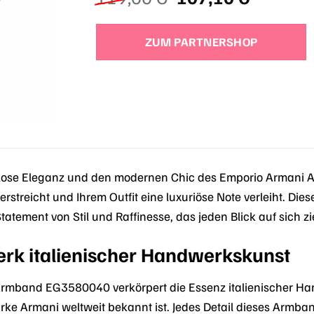
Preis
Preis
war:
ist:
ZUM PARTNERSHOP
119,00 €
107,10 
itlose Eleganz und den modernen Chic des Emporio Arman
terstreicht und Ihrem Outfit eine luxuriöse Note verleiht. Die
Statement von Stil und Raffinesse, das jeden Blick auf sich zi
erk italienischer Handwerkskunst
rmband EG3580040 verkörpert die Essenz italienischer H
arke Armani weltweit bekannt ist. Jedes Detail dieses Armb