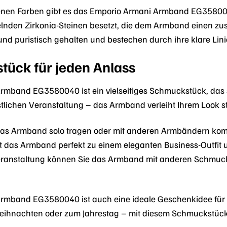
nen Farben gibt es das Emporio Armani Armband EG358004
elnden Zirkonia-Steinen besetzt, die dem Armband einen zu
 und puristisch gehalten und bestechen durch ihre klare Lin
tück für jeden Anlass
mband EG3580040 ist ein vielseitiges Schmuckstück, das sic
estlichen Veranstaltung – das Armband verleiht Ihrem Look s
das Armband solo tragen oder mit anderen Armbändern komb
t das Armband perfekt zu einem eleganten Business-Outfit un
 Veranstaltung können Sie das Armband mit anderen Schmu
rmband EG3580040 ist auch eine ideale Geschenkidee für
ihnachten oder zum Jahrestag – mit diesem Schmuckstück ze