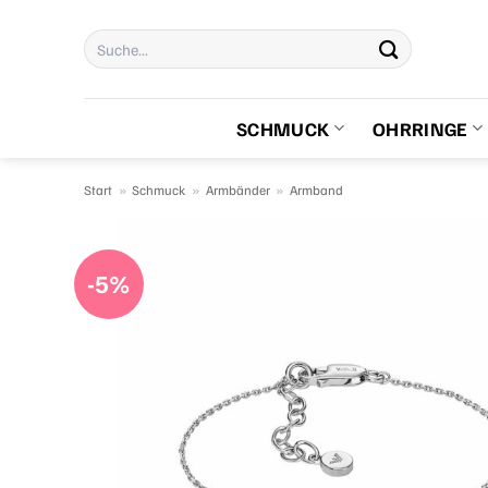
Zum
Suchen
Inhalt
nach:
springen
SCHMUCK
OHRRINGE
Start
»
Schmuck
»
Armbänder
»
Armband
-5%