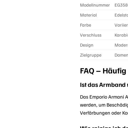
Modellnummer
EG358
Material
Edelst
Farbe
Variier
Verschluss
Karabi
Design
Modern
Zielgruppe
Dame
FAQ – Häufig
Ist das Armband
Das Emporio Armani A
werden, um Beschädig
Verfärbungen oder Kor
Wie reinige ich 