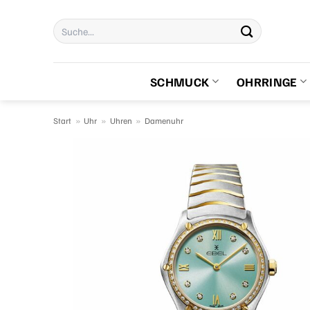
Zum
Suchen
Inhalt
nach:
springen
SCHMUCK
OHRRINGE
Start
»
Uhr
»
Uhren
»
Damenuhr