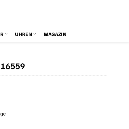
ER
UHREN
MAGAZIN
216559
age