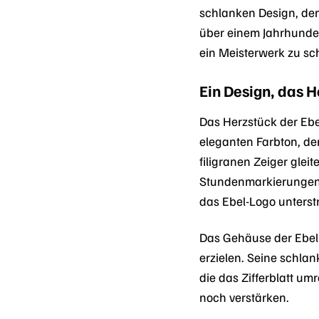
schlanken Design, den
über einem Jahrhundert
ein Meisterwerk zu sc
Ein Design, das 
Das Herzstück der Ebel
eleganten Farbton, de
filigranen Zeiger glei
Stundenmarkierungen d
das Ebel-Logo unterst
Das Gehäuse der Ebel
erzielen. Seine schla
die das Zifferblatt u
noch verstärken.