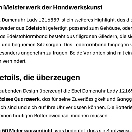
n Meisterwerk der Handwerkskunst
Damenuhr Lady 1216559 ist ein weiteres Highlight, das die
entweder aus
Edelstahl
gefertigt, passend zum Gehäuse, ode
. Das Edelstahlarmband besteht aus filigranen Gliedern, di
en und bequemen Sitz sorgen. Das Lederarmband hingegen 
 besonders angenehm zu tragen. Beide Varianten sind mit ei
 verhindert.
etails, die überzeugen
ubenden Design überzeugt die Ebel Damenuhr Lady 121655
äzises Quarzwerk
, das für seine Zuverlässigkeit und Gangg
ch sind und sich auf Ihre Uhr verlassen können. Die Batteri
 einen häufigen Batteriewechsel machen müssen.
zu
50 Meter wasserdicht
, was bedeutet, dass sie Spritzwass