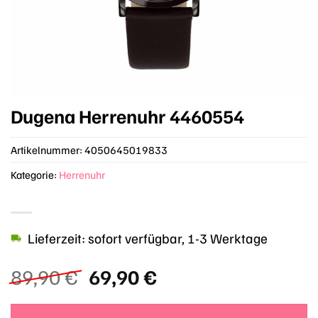
Dugena Herrenuhr 4460554
Artikelnummer:
4050645019833
Kategorie:
Herrenuhr
Lieferzeit: sofort verfügbar, 1-3 Werktage
Ursprünglicher
Aktueller
89,90
€
69,90
€
Preis
Preis
war:
ist: