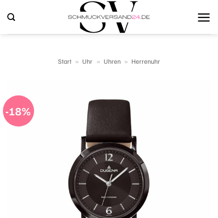
Zum
Inhalt
springen
Start
»
Uhr
»
Uhren
»
Herrenuhr
-18%