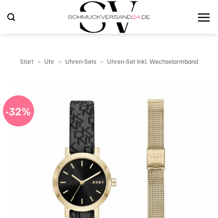
Zum
Inhalt
springen
Start
»
Uhr
»
Uhren-Sets
»
Uhren-Set Inkl. Wechselarmband
-32%