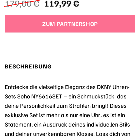
Ursprünglicher
Aktueller
179,00
€
119,99
€
Preis
Preis
war:
ist:
ZUM PARTNERSHOP
179,00 €
119,99 €.
BESCHREIBUNG
Entdecke die vielseitige Eleganz des DKNY Uhren-
Sets Soho NY6616SET – ein Schmuckstück, das
deine Persönlichkeit zum Strahlen bringt! Dieses
exklusive Set ist mehr als nur eine Uhr; es ist ein
Statement, ein Ausdruck deines individuellen Stils
und deiner unverkennbaren Klasse. Lass dich von