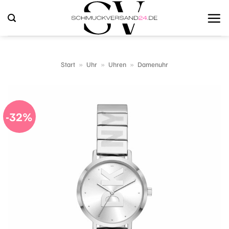
Zum
Inhalt
springen
Start
»
Uhr
»
Uhren
»
Damenuhr
-32%