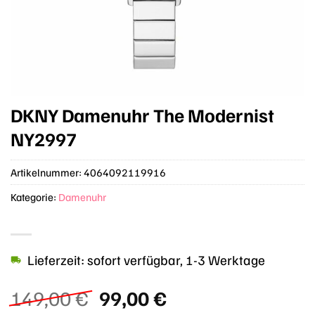
DKNY Damenuhr The Modernist
NY2997
Artikelnummer:
4064092119916
Kategorie:
Damenuhr
Lieferzeit: sofort verfügbar, 1-3 Werktage
Ursprünglicher
Aktueller
149,00
€
99,00
€