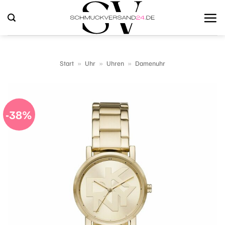
Zum
Inhalt
springen
Start
»
Uhr
»
Uhren
»
Damenuhr
-38%