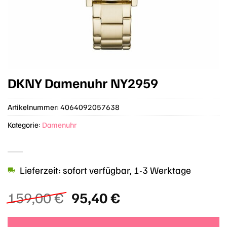
DKNY Damenuhr NY2959
Artikelnummer:
4064092057638
Kategorie:
Damenuhr
Lieferzeit: sofort verfügbar, 1-3 Werktage
Ursprünglicher
Aktueller
159,00
€
95,40
€
Preis
Preis
war:
ist: