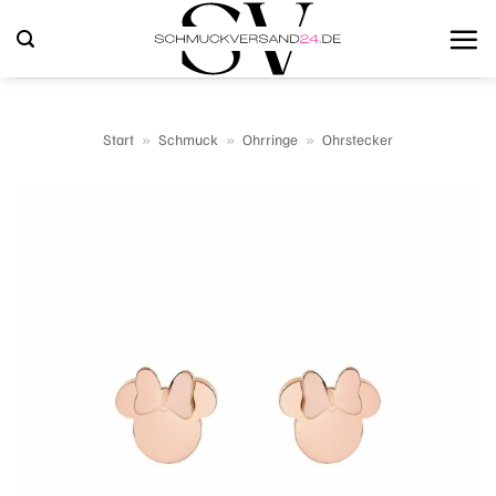
Zum
Inhalt
springen
Start
»
Schmuck
»
Ohrringe
»
Ohrstecker