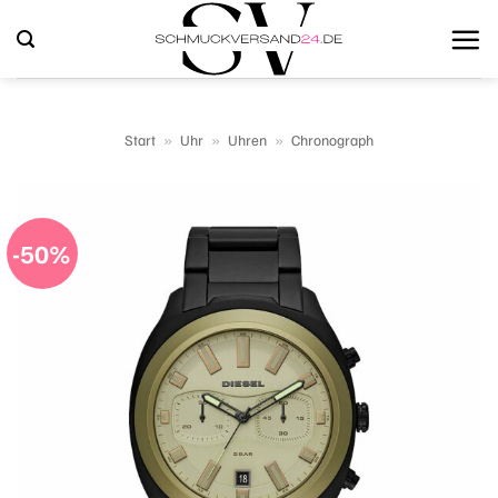
Zum
Inhalt
springen
Start
»
Uhr
»
Uhren
»
Chronograph
-50%