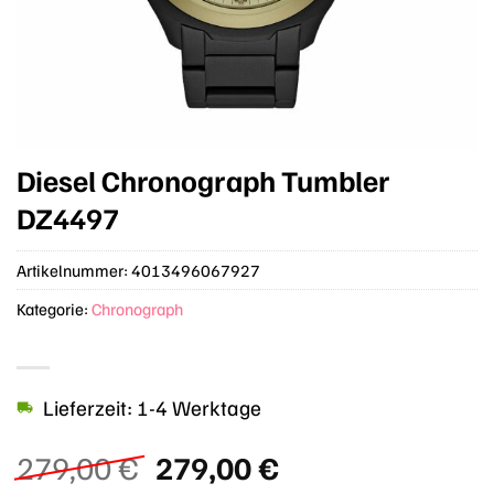
Diesel Chronograph Tumbler
DZ4497
Artikelnummer:
4013496067927
Kategorie:
Chronograph
Lieferzeit: 1-4 Werktage
Ursprünglicher
Aktueller
279,00
€
279,00
€