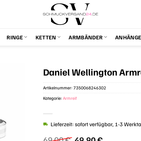
RINGE
KETTEN
ARMBÄNDER
ANHÄNG
Daniel Wellington Arm
Artikelnummer:
7350068246302
Kategorie:
Armreif
Lieferzeit: sofort verfügbar, 1-3 Werkt
Ursprünglicher
Aktueller
69,00
€
49,90
€