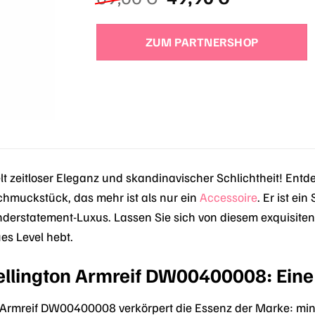
Preis
Preis
war:
ist:
ZUM PARTNERSHOP
69,00 €
49,90 €.
t zeitloser Eleganz und skandinavischer Schlichtheit! Ent
muckstück, das mehr ist als nur ein
Accessoire
. Er ist ei
nderstatement-Luxus. Lassen Sie sich von diesem exquisiten 
es Level hebt.
ellington Armreif DW00400008: Eine 
 Armreif DW00400008 verkörpert die Essenz der Marke: mini