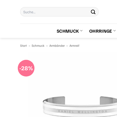
Zum
Suchen
Inhalt
nach:
springen
SCHMUCK
OHRRINGE
Start
»
Schmuck
»
Armbänder
»
Armreif
-28%