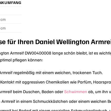
NKUMFANG
7 cm
5 cm
e für Ihren Daniel Wellington Armre
ngton Armreif DW00400008 lange schön bleibt, ist es wichtig,
optimal pflegen können:
 Armreif regelmäßig mit einem weichen, trockenen Tuch.
Kontakt mit aggressiven Chemikalien wie Parfüm, Haarspra
Armreif beim Duschen, Baden oder
Schwimmen
ab, um ihn v
 Armreif in einem Schmuckkästchen oder einem weichen Beu
 Armreif bei Bedarf mit einem speziellen Schmuckpoliertuch,