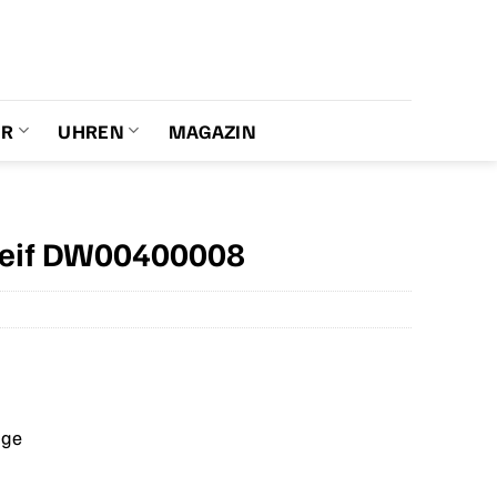
ER
UHREN
MAGAZIN
reif DW00400008
age