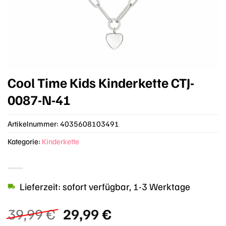
Cool Time Kids Kinderkette CTJ-
0087-N-41
Artikelnummer:
4035608103491
Kategorie:
Kinderkette
Lieferzeit: sofort verfügbar, 1-3 Werktage
Ursprünglicher
Aktueller
39,99
€
29,99
€