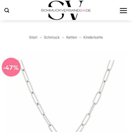
Zum
Inhalt
springen
Start
»
Schmuck
»
Ketten
»
Kinderkette
-47%