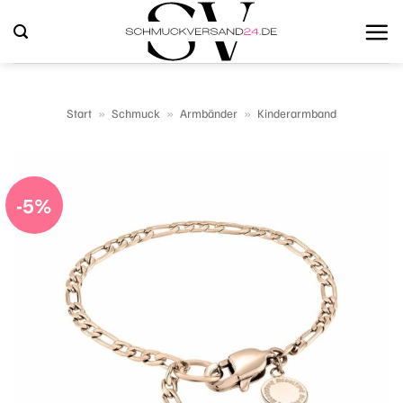
Zum
Inhalt
springen
Start
»
Schmuck
»
Armbänder
»
Kinderarmband
-5%