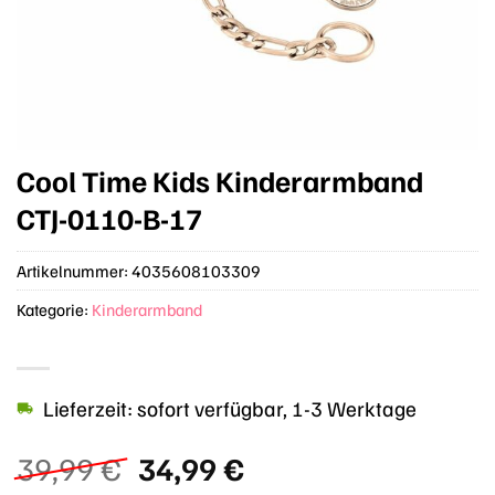
Cool Time Kids Kinderarmband
CTJ-0110-B-17
Artikelnummer:
4035608103309
Kategorie:
Kinderarmband
Lieferzeit: sofort verfügbar, 1-3 Werktage
Ursprünglicher
Aktueller
39,99
€
34,99
€