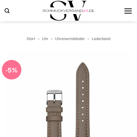
Zum
Inhalt
springen
Start
»
Uhr
»
Uhrenarmbänder
»
Lederband
-5%