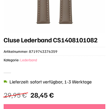
Cluse Lederband CS1408101082
Artikelnummer:
8719743376359
Kategorie:
Lederband
Lieferzeit: sofort verfügbar, 1-3 Werktage
Ursprünglicher
Aktueller
29,95
€
28,45
€
Preis
Preis
war:
ist: