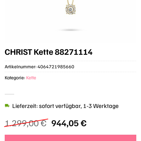
CHRIST Kette 88271114
Artikelnummer:
4064721985660
Kategorie:
Kette
Lieferzeit: sofort verfügbar, 1-3 Werktage
Ursprünglicher
Aktueller
1.299,00
€
944,05
€
Preis
Preis
war:
ist: