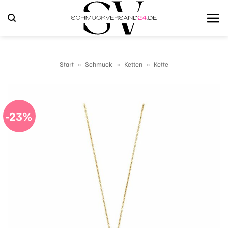
Zum
Inhalt
springen
Start
»
Schmuck
»
Ketten
»
Kette
-23%