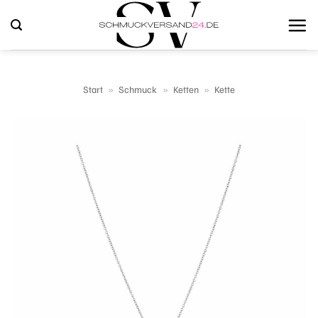
Zum
Inhalt
springen
Start
»
Schmuck
»
Ketten
»
Kette