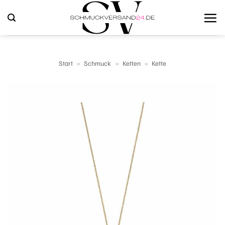
Zum
Inhalt
springen
Start
»
Schmuck
»
Ketten
»
Kette