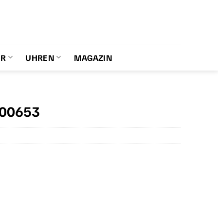
ER
UHREN
MAGAZIN
300653