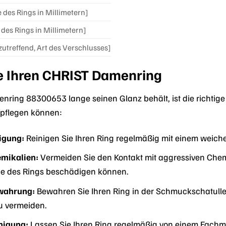
e des Rings in Millimetern]
des Rings in Millimetern]
 zutreffend, Art des Verschlusses]
ie Ihren CHRIST Damenring
nring 88300653 lange seinen Glanz behält, ist die richtig
l pflegen können:
igung:
Reinigen Sie Ihren Ring regelmäßig mit einem weich
mikalien:
Vermeiden Sie den Kontakt mit aggressiven Chem
he des Rings beschädigen können.
ewahrung:
Bewahren Sie Ihren Ring in der Schmuckschatulle 
 vermeiden.
nigung:
Lassen Sie Ihren Ring regelmäßig von einem Fachma