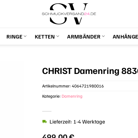
RINGE
KETTEN
ARMBÄNDER
ANHÄNG
CHRIST Damenring 88
Artikelnummer:
4064721980016
Kategorie:
Damenring
Lieferzeit: 1-4 Werktage
499,00
€