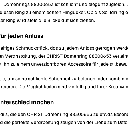
T Damenrings 88300653 ist schlicht und elegant zugleich. 
iesen Ring zu einem echten Hingucker. Ob als Solitärring 
 Ring wird stets alle Blicke auf sich ziehen.
für jeden Anlass
ielseitiges Schmuckstück, das zu jedem Anlass getragen wer
hen Veranstaltung, der CHRIST Damenring 88300653 verleiht Ih
t ihn zu einem unverzichtbaren Accessoire für jede stilbewu
olo, um seine schlichte Schönheit zu betonen, oder kombini
reieren. Die Möglichkeiten sind vielfältig und Ihrer Kreativi
 Unterschied machen
etails, die den CHRIST Damenring 88300653 zu etwas Besond
d die perfekte Verarbeitung zeugen von der Liebe zum Detai