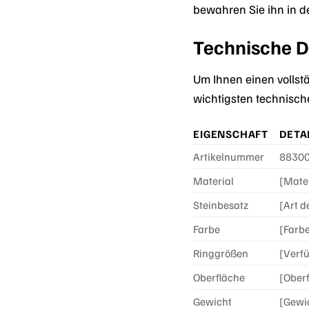
bewahren Sie ihn in d
Technische D
Um Ihnen einen vollst
wichtigsten technisch
EIGENSCHAFT
DETA
Artikelnummer
8830
Material
[Mater
Steinbesatz
[Art d
Farbe
[Farbe
Ringgrößen
[Verf
Oberfläche
[Ober
Gewicht
[Gewi