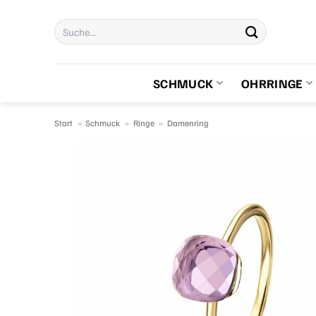
Zum
Suchen
Inhalt
nach:
springen
SCHMUCK
OHRRINGE
Start
»
Schmuck
»
Ringe
»
Damenring