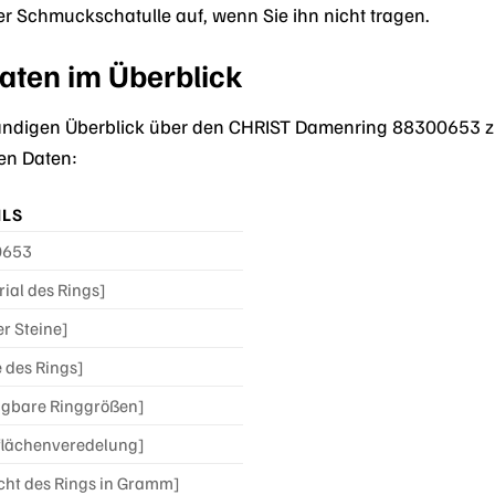
er Schmuckschatulle auf, wenn Sie ihn nicht tragen.
aten im Überblick
ändigen Überblick über den CHRIST Damenring 88300653 zu 
en Daten:
ILS
0653
ial des Rings]
er Steine]
 des Rings]
ügbare Ringgrößen]
flächenveredelung]
cht des Rings in Gramm]