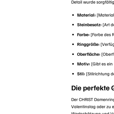
Detail wurde sorgfält
Material:
[Material
Steinbesatz:
[Art d
Farbe:
[Farbe des Ri
Ringgröße:
[Verfüg
Oberfläche:
[Oberfl
Motiv:
[Gibt es ein
Stil:
[Stilrichtung d
Die perfekte
Der CHRIST Damenring
Valentinstag oder zu e
Wertschätzung und V