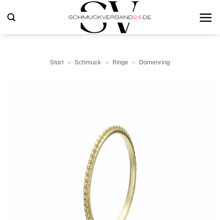
Zum
Inhalt
springen
Start
»
Schmuck
»
Ringe
»
Damenring