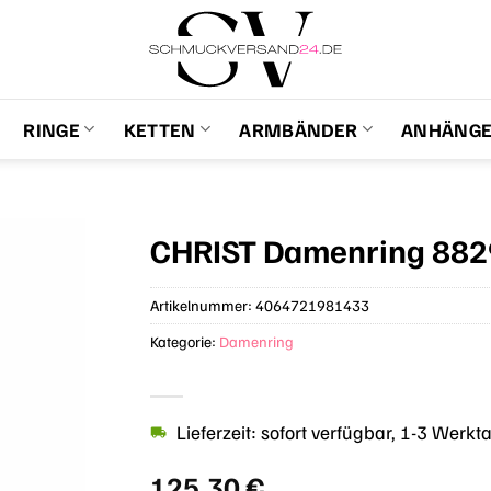
RINGE
KETTEN
ARMBÄNDER
ANHÄNG
CHRIST Damenring 88
Artikelnummer:
4064721981433
Kategorie:
Damenring
Lieferzeit: sofort verfügbar, 1-3 Werkt
125,30
€