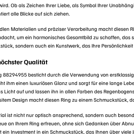
ird. Ob als Zeichen Ihrer Liebe, als Symbol Ihrer Unabhängi
iert alle Blicke auf sich ziehen.
dlen Materialien und präziser Verarbeitung macht diesen R
hdacht, um ein harmonisches Gesamtbild zu schaffen, das sow
stück, sondern auch ein Kunstwerk, das Ihre Persönlichkeit 
höchster Qualität
 88294955 besticht durch die Verwendung von erstklassigen
rleiht ihm einen luxuriösen Glanz und sorgt für eine lange Le
as Licht auf und lassen ihn in allen Farben des Regenbogen
sitem Design macht diesen Ring zu einem Schmuckstück, das
al ist nicht nur optisch ansprechend, sondern auch besond
Neue an Ihrem Ring erfreuen, ohne sich Gedanken über Abn
t ein Investment in ein Schmuckstück, das Ihnen über viele 