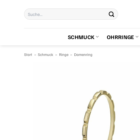
Zum
Suchen
Inhalt
nach:
springen
SCHMUCK
OHRRINGE
Start
»
Schmuck
»
Ringe
»
Damenring