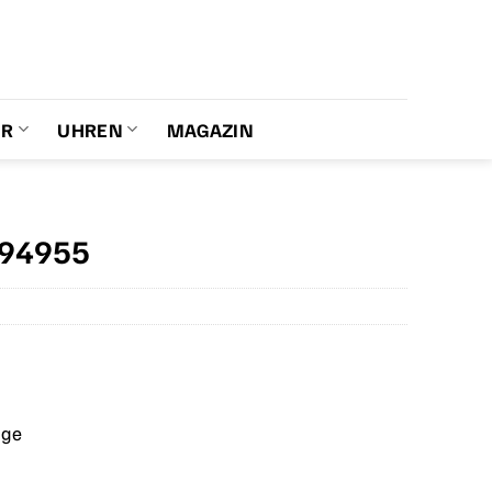
ER
UHREN
MAGAZIN
294955
age