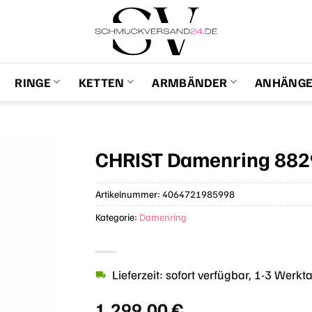
RINGE
KETTEN
ARMBÄNDER
ANHÄNG
CHRIST Damenring 88
Artikelnummer:
4064721985998
Kategorie:
Damenring
Lieferzeit: sofort verfügbar, 1-3 Werkt
1.299,00
€