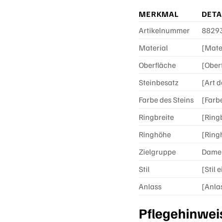
MERKMAL
DETA
Artikelnummer
8829
Material
[Mater
Oberfläche
[Ober
Steinbesatz
[Art d
Farbe des Steins
[Farbe
Ringbreite
[Ringb
Ringhöhe
[Ring
Zielgruppe
Dame
Stil
[Stil 
Anlass
[Anlas
Pflegehinwei