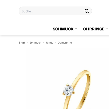
Zum
Suchen
Inhalt
nach:
springen
SCHMUCK
OHRRINGE
Start
»
Schmuck
»
Ringe
»
Damenring