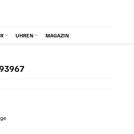
ER
UHREN
MAGAZIN
293967
age