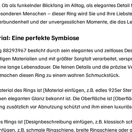
l. Ob als funkelnder Blickfang im Alltag, als elegantes Detail
sonderen Menschen – dieser Ring wird Sie und Ihre Liebsten
erbundenheit und der unvergesslichen Momente, die das Le
ial: Eine perfekte Symbiose
88293967 besticht durch sein elegantes und zeitloses Desig
igen Materialien und mit größter Sorgfalt verarbeitet, vers
ine lange Lebensdauer. Die feinen Details und die präzise 
machen diesen Ring zu einem wahren Schmuckstück.
erial des Rings ist [Material einfügen, z.B. edles 925er Ster
en eleganten Glanz bekannt ist. Die Oberfläche ist [Oberflä
ng zusätzlich vor Abnutzung schützt und ihm einen luxuriöse
 Rings ist [Designbeschreibung einfügen, z.B. klassisch schl
infügen, z.B. schmale Ringschiene, breite Ringschiene oder 