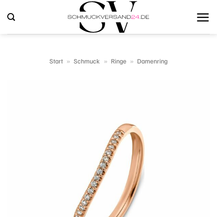
Zum
Inhalt
springen
Start
»
Schmuck
»
Ringe
»
Damenring