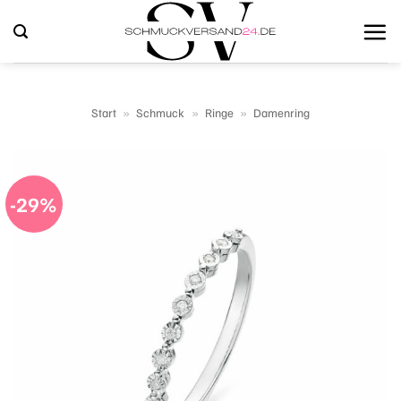
Zum
Inhalt
springen
Start
»
Schmuck
»
Ringe
»
Damenring
-29%