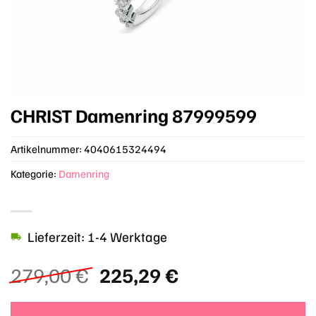
CHRIST Damenring 87999599
Artikelnummer:
4040615324494
Kategorie:
Damenring
Lieferzeit: 1-4 Werktage
Ursprünglicher
Aktueller
279,00
€
225,29
€
Preis
Preis
war:
ist: