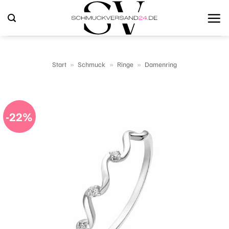
Zum
Inhalt
springen
Start
»
Schmuck
»
Ringe
»
Damenring
-22%