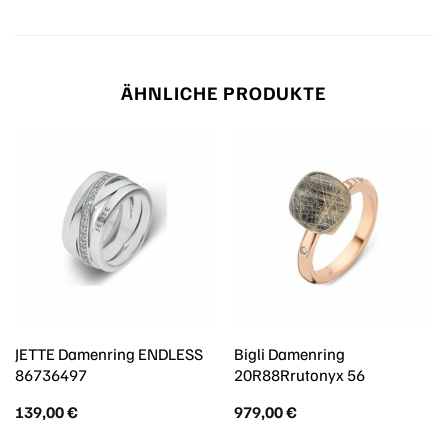
ÄHNLICHE PRODUKTE
JETTE Damenring ENDLESS
Bigli Damenring
86736497
20R88Rrutonyx 56
139,00
€
979,00
€