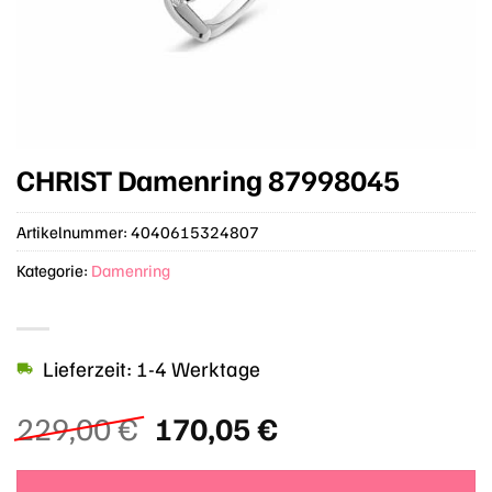
CHRIST Damenring 87998045
Artikelnummer:
4040615324807
Kategorie:
Damenring
Lieferzeit: 1-4 Werktage
Ursprünglicher
Aktueller
229,00
€
170,05
€
Preis
Preis
war:
ist: