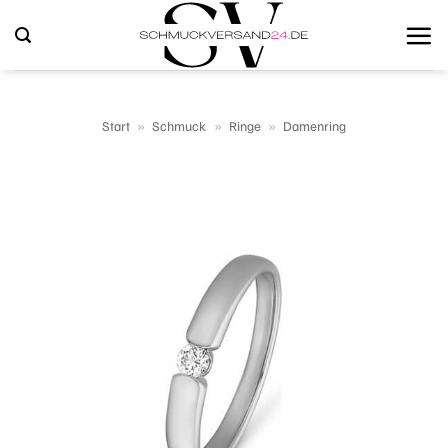
Zum
Inhalt
springen
Start
»
Schmuck
»
Ringe
»
Damenring