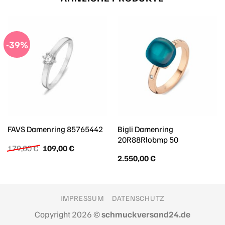
-39%
Bigli Damenring
FAVS Damenring 85765442
20R88Rlobmp 50
Ursprünglicher
Aktueller
179,00
€
109,00
€
Preis
Preis
2.550,00
€
war:
ist:
179,00 €
109,00 €.
IMPRESSUM
DATENSCHUTZ
Copyright 2026 ©
schmuckversand24.de