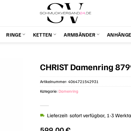
RINGE
KETTEN
ARMBÄNDER
ANHÄNG
CHRIST Damenring 87
Artikelnummer:
4064721542931
Kategorie:
Damenring
Lieferzeit: sofort verfügbar, 1-3 Werkt
599,00
€