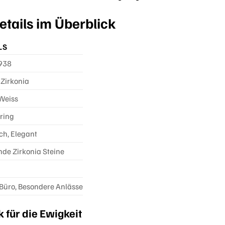
tails im Überblick
LS
938
 Zirkonia
 Weiss
ring
ch, Elegant
nde Zirkonia Steine
n
 Büro, Besondere Anlässe
 für die Ewigkeit