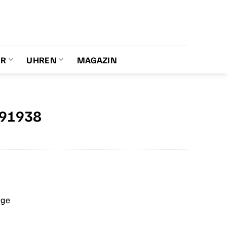
ER
UHREN
MAGAZIN
991938
age