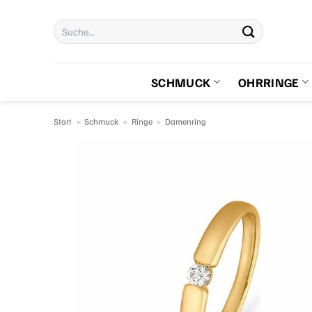
Zum
Suchen
Inhalt
nach:
springen
SCHMUCK
OHRRINGE
Start
»
Schmuck
»
Ringe
»
Damenring