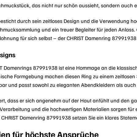
Schmuckstück, das nicht nur schön aussieht, sondern auch e
besticht durch sein zeitloses Design und die Verwendung hoch
hmucksammlung und ein treuer Begleiter für jeden Anlass.
ohnung für sich selbst – der CHRIST Damenring 87991938 w
signs
T Damenrings 87991938 ist eine Hommage an die klassische
nische Formgebung machen diesen Ring zu einem zeitlosen
erbar und passt sowohl zu eleganten Abendkleidern als auch z
piert, dass er sich angenehm auf der Haut anfühlt und den
ge Verarbeitung und die hochwertigen Materialien sorgen fü
CHRIST Damenring 87991938 setzen Sie ein klares Statement
lien für höchste Ansprüche