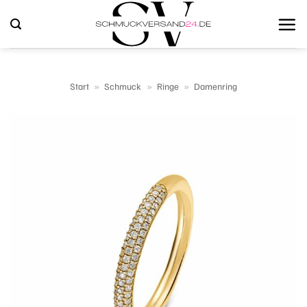
Zum
Inhalt
springen
Start
»
Schmuck
»
Ringe
»
Damenring