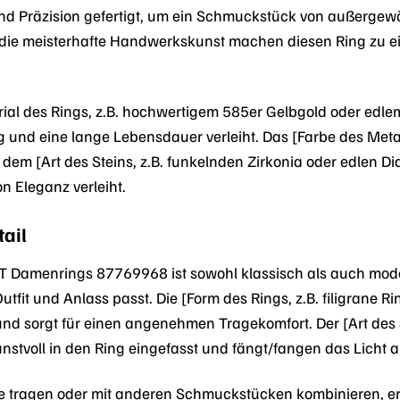
 und Präzision gefertigt, um ein Schmuckstück von außergew
 die meisterhafte Handwerkskunst machen diesen Ring zu e
rial des Rings, z.B. hochwertigem 585er Gelbgold oder edlem
g und eine lange Lebensdauer verleiht. Das [Farbe des Metal
 dem [Art des Steins, z.B. funkelnden Zirkonia oder edlen D
n Eleganz verleiht.
tail
T Damenrings 87769968 ist sowohl klassisch als auch mode
tfit und Anlass passt. Die [Form des Rings, z.B. filigrane 
und sorgt für einen angenehmen Tragekomfort. Der [Art des S
nstvoll in den Ring eingefasst und fängt/fangen das Licht a
ne tragen oder mit anderen Schmuckstücken kombinieren, er