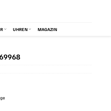
ER
UHREN
MAGAZIN
769968
age