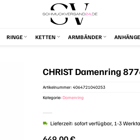
RINGE
KETTEN
ARMBÄNDER
ANHÄNG
CHRIST Damenring 87
Artikelnummer:
4064721040253
Kategorie:
Damenring
Lieferzeit: sofort verfügbar, 1-3 Werkt
649,00
€