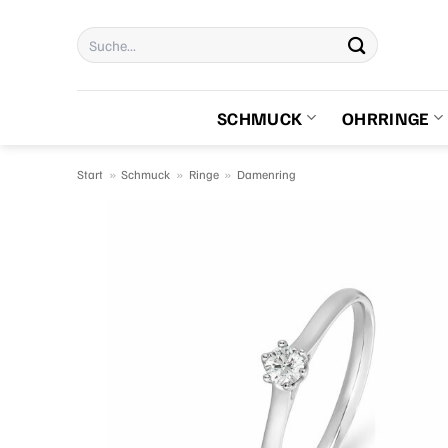
Zum
Suchen
Inhalt
nach:
springen
SCHMUCK
OHRRINGE
Start
»
Schmuck
»
Ringe
»
Damenring