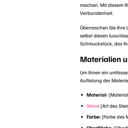
machen. Mit diesem R
Verbundenheit.
Überraschen Sie Ihre 
selbst diesen luxuriö
Schmuckstück, das Ihn
Materialien 
Um Ihnen ein umfassen
Auflistung der Mater
Material:
[Material
Stein
:
[Art des Stein
Farbe:
[Farbe des M
Oberfläche:
[Oberfl