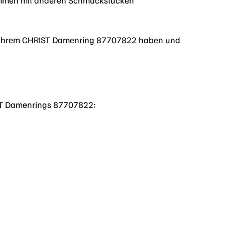
an Ihrem CHRIST Damenring 87707822 haben und
RIST Damenrings 87707822: