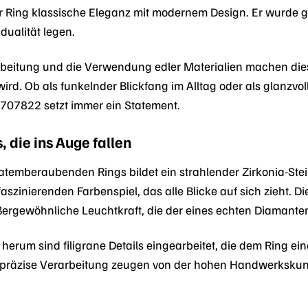
eser Ring klassische Eleganz mit modernem Design. Er wurde 
idualität legen.
rbeitung und die Verwendung edler Materialien machen die
ird. Ob als funkelnder Blickfang im Alltag oder als glanzvo
07822 setzt immer ein Statement.
, die ins Auge fallen
atemberaubenden Rings bildet ein strahlender Zirkonia-Stein
 faszinierenden Farbenspiel, das alle Blicke auf sich zieht. D
ßergewöhnliche Leuchtkraft, die der eines echten Diamanten
herum sind filigrane Details eingearbeitet, die dem Ring ein
präzise Verarbeitung zeugen von der hohen Handwerkskunst