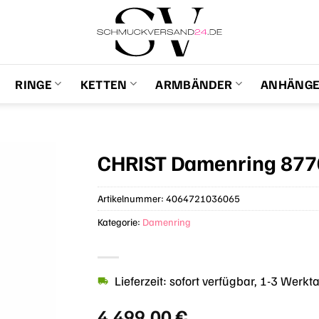
RINGE
KETTEN
ARMBÄNDER
ANHÄNG
CHRIST Damenring 87
Artikelnummer:
4064721036065
Kategorie:
Damenring
Lieferzeit: sofort verfügbar, 1-3 Werkt
4.499,00
€