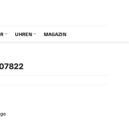
ER
UHREN
MAGAZIN
707822
age