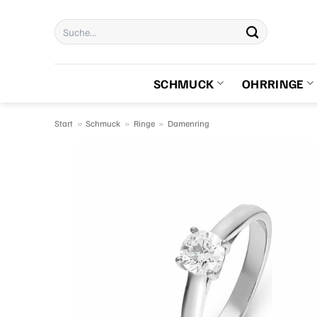
Zum
Suchen
Inhalt
nach:
springen
SCHMUCK
OHRRINGE
Start
»
Schmuck
»
Ringe
»
Damenring