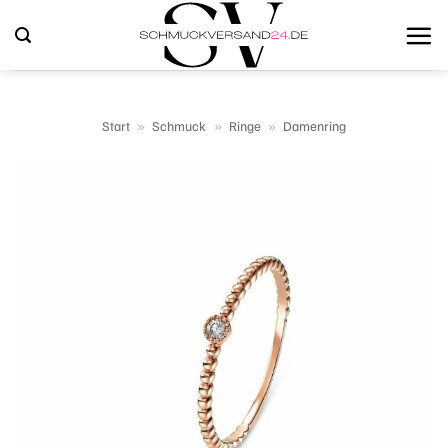
Zum
Inhalt
springen
Start
»
Schmuck
»
Ringe
»
Damenring