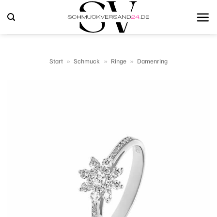
Zum
Inhalt
springen
Start
»
Schmuck
»
Ringe
»
Damenring