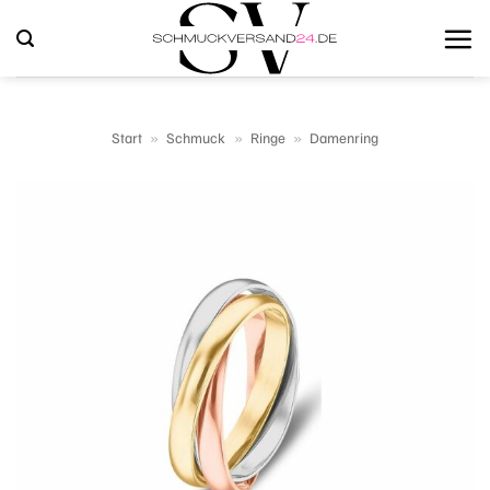
Zum
Inhalt
springen
Start
»
Schmuck
»
Ringe
»
Damenring