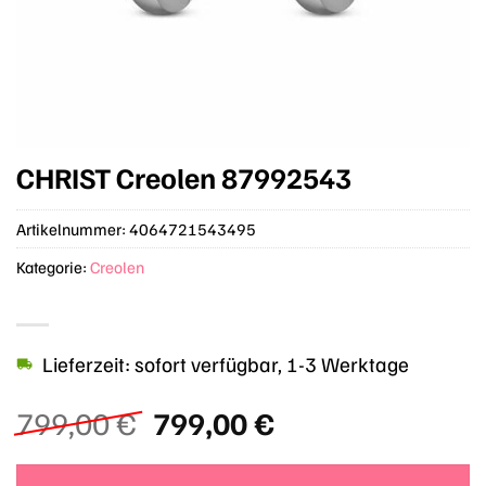
CHRIST Creolen 87992543
Artikelnummer:
4064721543495
Kategorie:
Creolen
Lieferzeit: sofort verfügbar, 1-3 Werktage
Ursprünglicher
Aktueller
799,00
€
799,00
€
Preis
Preis
war:
ist: