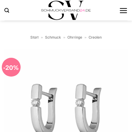
Zum
Inhalt
springen
Start
»
Schmuck
»
Ohrringe
»
Creolen
-20%