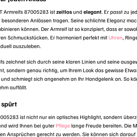
T Armreifs 87005283 ist
zeitlos
und
elegant
. Er passt zu j
u besonderen Anlässen tragen. Seine schlichte Eleganz mach
inieren können. Der Armreif ist so konzipiert, dass er sowo
ren Schmuckstücken. Er harmoniert perfekt mit
Uhren
, Ring
viduell auszuleben.
fs zeichnet sich durch seine klaren Linien und seine ausge
nt, sondern genau richtig, um Ihrem Look das gewisse Etwas 
t und schmiegt sich angenehm an Ihr Handgelenk an. So kö
hm auffällt.
 spürt
005283 ist nicht nur ein optisches Highlight, sondern übe
und wird Ihnen bei guter
Pflege
lange Freude bereiten. Die M
ten Ansprüchen gerecht zu werden. Sie können sich darauf v