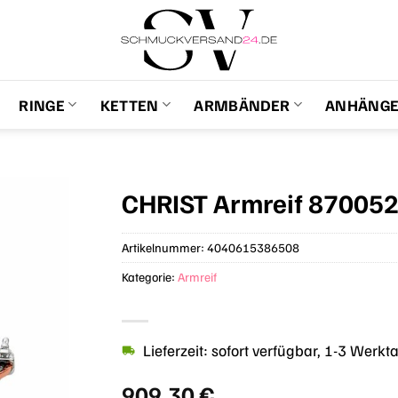
RINGE
KETTEN
ARMBÄNDER
ANHÄNG
CHRIST Armreif 87005
Artikelnummer:
4040615386508
Kategorie:
Armreif
Lieferzeit: sofort verfügbar, 1-3 Werkt
909,30
€