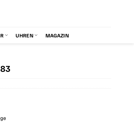
ER
UHREN
MAGAZIN
283
age