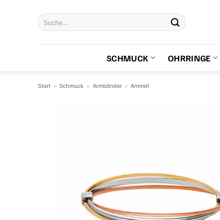
Zum
Suchen
Inhalt
nach:
springen
SCHMUCK
OHRRINGE
Start
»
Schmuck
»
Armbänder
»
Armreif