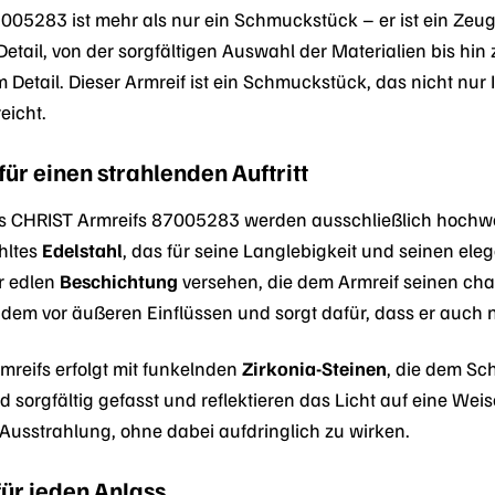
005283 ist mehr als nur ein Schmuckstück – er ist ein Zeu
Detail, von der sorgfältigen Auswahl der Materialien bis hin
 Detail. Dieser Armreif ist ein Schmuckstück, das nicht nur 
eicht.
für einen strahlenden Auftritt
es CHRIST Armreifs 87005283 werden ausschließlich hochwe
ähltes
Edelstahl
, das für seine Langlebigkeit und seinen ele
r edlen
Beschichtung
versehen, die dem Armreif seinen char
udem vor äußeren Einflüssen und sorgt dafür, dass er auch 
mreifs erfolgt mit funkelnden
Zirkonia-Steinen
, die dem Sc
d sorgfältig gefasst und reflektieren das Licht auf eine Weise
 Ausstrahlung, ohne dabei aufdringlich zu wirken.
für jeden Anlass