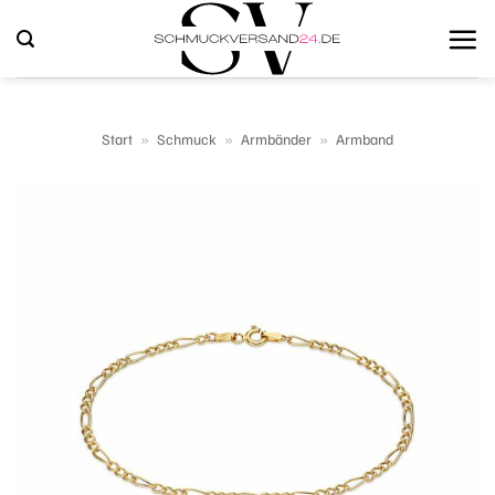
Zum
Inhalt
springen
Start
»
Schmuck
»
Armbänder
»
Armband