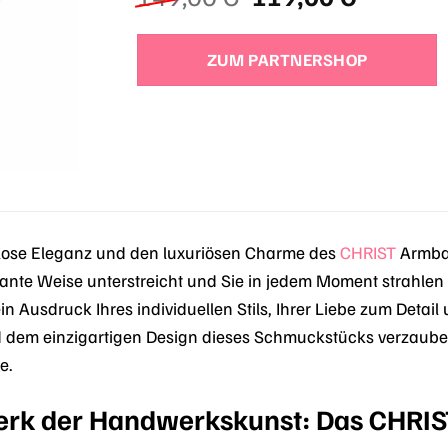
Preis
Preis
war:
ist:
ZUM PARTNERSHOP
149,00 €
119,00 
tlose Eleganz und den luxuriösen Charme des
CHRIST
Armban
llante Weise unterstreicht und Sie in jedem Moment strahlen 
 ein Ausdruck Ihres individuellen Stils, Ihrer Liebe zum Detai
 dem einzigartigen Design dieses Schmuckstücks verzaubern
e.
werk der Handwerkskunst: Das CHRI