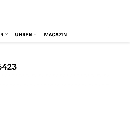
ER
UHREN
MAGAZIN
6423
er