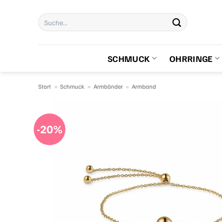
Zum
Suchen
Inhalt
nach:
springen
SCHMUCK
OHRRINGE
Start
»
Schmuck
»
Armbänder
»
Armband
-20%