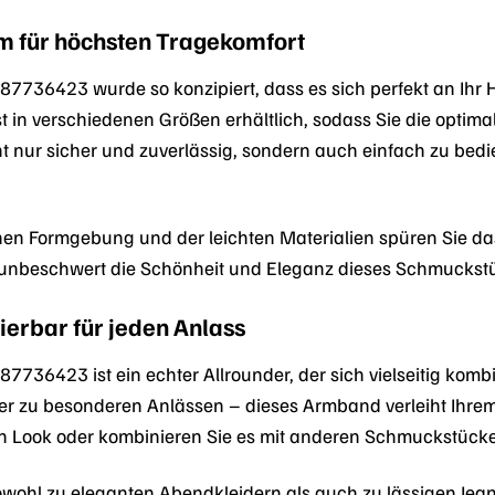
m für höchsten Tragekomfort
7736423 wurde so konzipiert, dass es sich perfekt an Ihr
st in verschiedenen Größen erhältlich, sodass Sie die opti
cht nur sicher und zuverlässig, sondern auch einfach zu b
en Formgebung und der leichten Materialien spüren Sie 
unbeschwert die Schönheit und Eleganz dieses Schmuckst
ierbar für jeden Anlass
736423 ist ein echter Allrounder, der sich vielseitig komb
oder zu besonderen Anlässen – dieses Armband verleiht Ihrem 
en Look oder kombinieren Sie es mit anderen Schmuckstücken
hl zu eleganten Abendkleidern als auch zu lässigen Jeans u