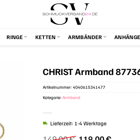
RINGE
KETTEN
ARMBÄNDER
ANHÄNG
CHRIST Armband 8773
Artikelnummer:
4040615341477
Kategorie:
Armband
Lieferzeit: 1-4 Werktage
Ursprünglicher
Aktuell
149,00
€
119,00
€