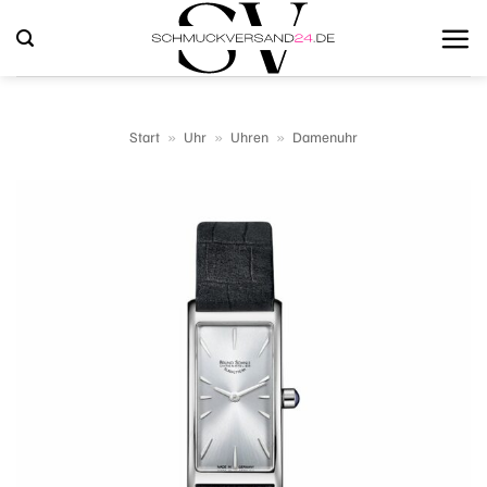
Zum
Inhalt
springen
Start
»
Uhr
»
Uhren
»
Damenuhr