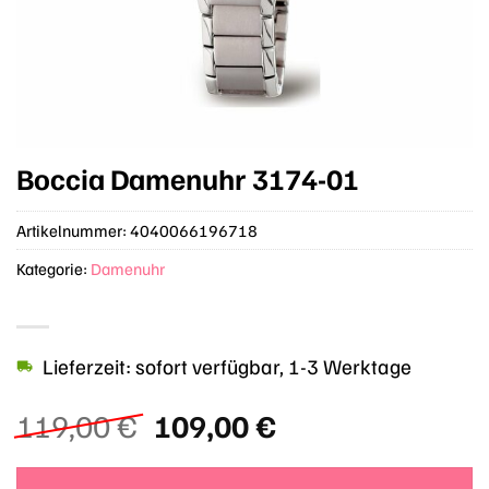
Boccia Damenuhr 3174-01
Artikelnummer:
4040066196718
Kategorie:
Damenuhr
Lieferzeit: sofort verfügbar, 1-3 Werktage
Ursprünglicher
Aktueller
119,00
€
109,00
€
Preis
Preis
war:
ist: