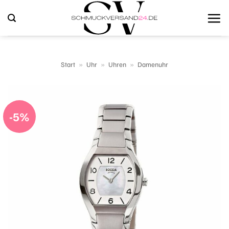
Zum
Inhalt
springen
Start
»
Uhr
»
Uhren
»
Damenuhr
-5%