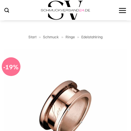
Zum
Inhalt
springen
Start
»
Schmuck
»
Ringe
»
Edelstahlring
-19%