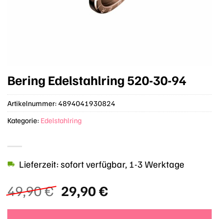
Bering Edelstahlring 520-30-94
Artikelnummer:
4894041930824
Kategorie:
Edelstahlring
Lieferzeit: sofort verfügbar, 1-3 Werktage
Ursprünglicher
Aktueller
49,90
€
29,90
€
Preis
Preis
war:
ist: