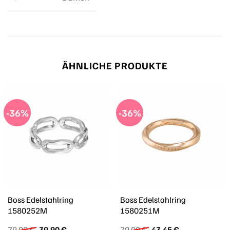
ÄHNLICHE PRODUKTE
-36%
-36%
Boss Edelstahlring
Boss Edelstahlring
1580252M
1580251M
Ursprünglicher
Aktueller
Ursprünglicher
Aktueller
79,00
€
39,90
€
79,00
€
43,45
€