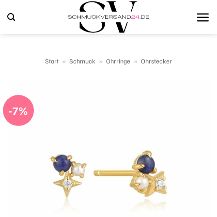
Zum
Inhalt
springen
Start
»
Schmuck
»
Ohrringe
»
Ohrstecker
-7%