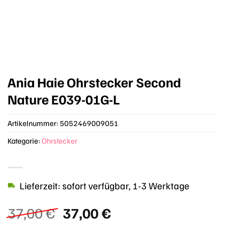
Ania Haie Ohrstecker Second
Nature E039-01G-L
Artikelnummer:
5052469009051
Kategorie:
Ohrstecker
Lieferzeit: sofort verfügbar, 1-3 Werktage
Ursprünglicher
Aktueller
37,00
€
37,00
€