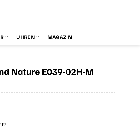
ER
UHREN
MAGAZIN
ond Nature E039-02H-M
age