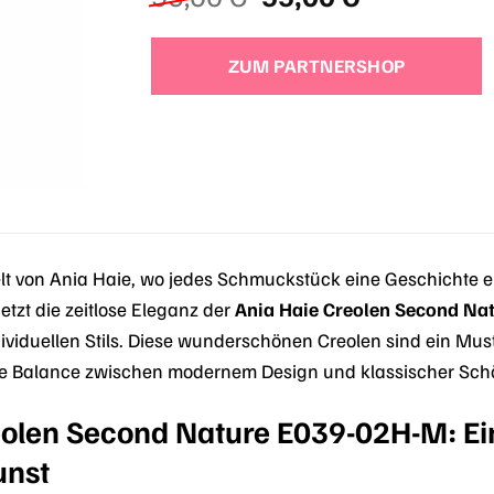
Preis
Preis
war:
ist:
ZUM PARTNERSHOP
55,00 €
55,00 €.
t von Ania Haie, wo jedes Schmuckstück eine Geschichte er
jetzt die zeitlose Eleganz der
Ania Haie Creolen Second Na
dividuellen Stils. Diese wunderschönen Creolen sind ein Mu
kte Balance zwischen modernem Design und klassischer Sch
eolen Second Nature E039-02H-M: Ei
nst