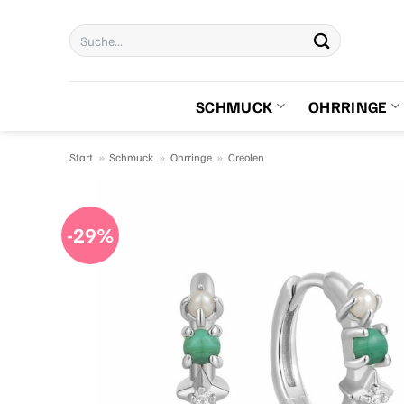
Zum
Suchen
Inhalt
nach:
springen
SCHMUCK
OHRRINGE
Start
»
Schmuck
»
Ohrringe
»
Creolen
-29%