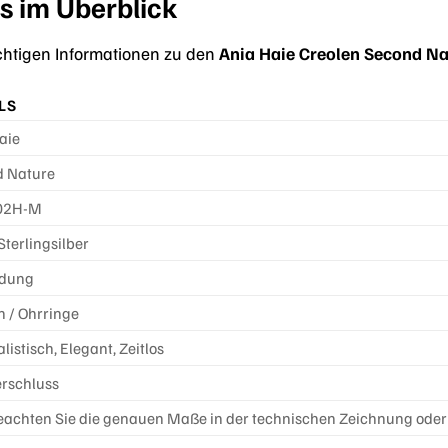
s im Überblick
ichtigen Informationen zu den
Ania Haie Creolen Second N
LS
aie
d Nature
02H-M
Sterlingsilber
ldung
n / Ohrringe
istisch, Elegant, Zeitlos
erschluss
beachten Sie die genauen Maße in der technischen Zeichnung oder