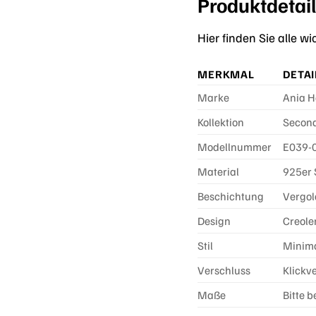
Produktdetail
Hier finden Sie alle w
MERKMAL
DETAI
Marke
Ania H
Kollektion
Secon
Modellnummer
E039-
Material
925er 
Beschichtung
Vergo
Design
Creole
Stil
Minimal
Verschluss
Klickv
Maße
Bitte 