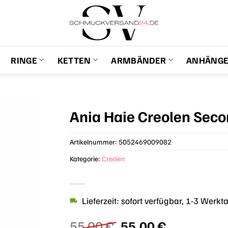
RINGE
KETTEN
ARMBÄNDER
ANHÄNG
Ania Haie Creolen Sec
Artikelnummer:
5052469009082
Kategorie:
Creolen
Lieferzeit: sofort verfügbar, 1-3 Werkt
Ursprünglicher
Aktueller
55,00
€
55,00
€