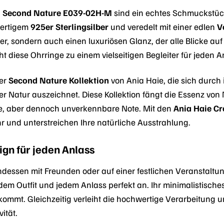
n Second Nature E039-02H-M
sind ein echtes Schmuckstück,
wertigem
925er Sterlingsilber
und veredelt mit einer edlen
V
, sondern auch einen luxuriösen Glanz, der alle Blicke auf 
ht diese Ohrringe zu einem vielseitigen Begleiter für jeden A
der
Second Nature Kollektion
von Ania Haie, die sich durch
r Natur auszeichnet. Diese Kollektion fängt die Essenz von N
le, aber dennoch unverkennbare Note. Mit den
Ania Haie C
r und unterstreichen Ihre natürliche Ausstrahlung.
ign für jeden Anlass
dessen mit Freunden oder auf einer festlichen Veranstaltu
em Outfit und jedem Anlass perfekt an. Ihr minimalistisches
kommt. Gleichzeitig verleiht die hochwertige Verarbeitung
ität.