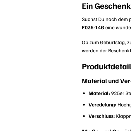
Ein Geschenk
Suchst Du nach dem p
E035-14G
eine wunder
Ob zum Geburtstag, zu
werden der Beschenkte
Produktdetail
Material und Ve
Material:
925er Ste
Veredelung:
Hochg
Verschluss:
Klapp