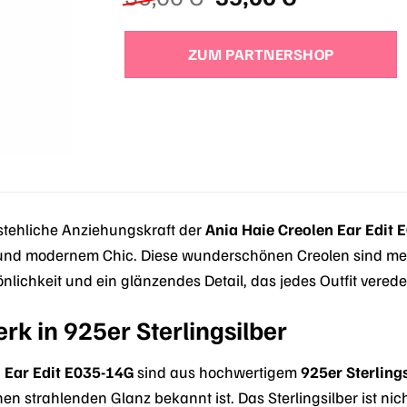
Preis
Preis
war:
ist:
ZUM PARTNERSHOP
35,00 €
35,00 €.
stehliche Anziehungskraft der
Ania Haie Creolen Ear Edit 
 und modernem Chic. Diese wunderschönen Creolen sind mehr
lichkeit und ein glänzendes Detail, das jedes Outfit veredel
rk in 925er Sterlingsilber
 Ear Edit E035-14G
sind aus hochwertigem
925er Sterling
nen strahlenden Glanz bekannt ist. Das Sterlingsilber ist 