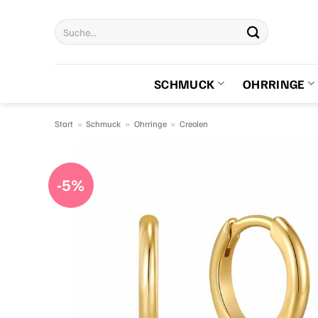
Zum
Suchen
Inhalt
nach:
springen
SCHMUCK
OHRRINGE
Start
»
Schmuck
»
Ohrringe
»
Creolen
-5%