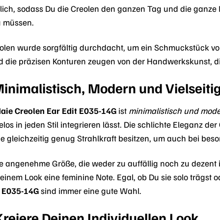
ich, sodass Du die Creolen den ganzen Tag und die ganze 
u müssen.
reolen wurde sorgfältig durchdacht, um ein Schmuckstück vo
d die präzisen Konturen zeugen von der Handwerkskunst, di
inimalistisch, Modern und Vielseiti
aie Creolen Ear Edit E035-14G
ist
minimalistisch und mod
os in jeden Stil integrieren lässt. Die schlichte Eleganz der
ie gleichzeitig genug Strahlkraft besitzen, um auch bei be
e angenehme Größe, die weder zu auffällig noch zu dezent i
einem Look eine feminine Note. Egal, ob Du sie solo trägst 
t E035-14G
sind immer eine gute Wahl.
 Kreiere Deinen Individuellen Look