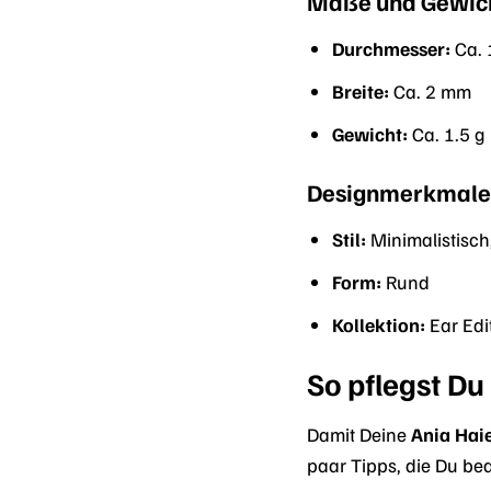
Maße und Gewic
Durchmesser:
Ca.
Breite:
Ca. 2 mm
Gewicht:
Ca. 1.5 g
Designmerkmal
Stil:
Minimalistisc
Form:
Rund
Kollektion:
Ear Edi
So pflegst Du
Damit Deine
Ania Hai
paar Tipps, die Du bea