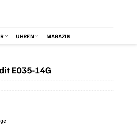
ER
UHREN
MAGAZIN
Edit E035-14G
age