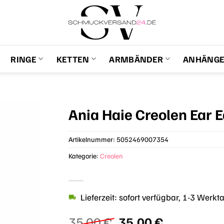
RINGE
KETTEN
ARMBÄNDER
ANHÄNG
Ania Haie Creolen Ear 
Artikelnummer:
5052469007354
Kategorie:
Creolen
Lieferzeit: sofort verfügbar, 1-3 Werkt
Ursprünglicher
Aktueller
35,00
€
35,00
€