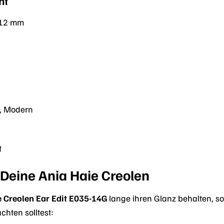
ht
 12 mm
e
h, Modern
t
 Deine Ania Haie Creolen
e Creolen Ear Edit E035-14G
lange ihren Glanz behalten, sol
chten solltest: