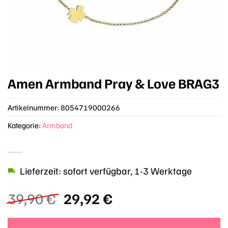
Amen Armband Pray & Love BRAG3
Artikelnummer:
8054719000266
Kategorie:
Armband
Lieferzeit: sofort verfügbar, 1-3 Werktage
Ursprünglicher
Aktueller
39,90
€
29,92
€
Preis
Preis
war:
ist: