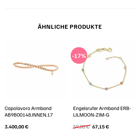
ÄHNLICHE PRODUKTE
-17%
Capolavoro Armband
Engelsrufer Armband ERB-
AB9B00148.INNEN.17
LILMOON-ZIM-G
Ursprünglicher
Aktueller
3.400,00
€
59,00
€
67,15
€
Preis
Preis
war:
ist: