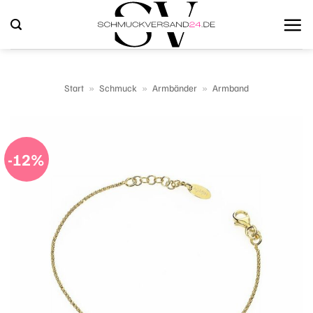
Zum
Inhalt
springen
Start
»
Schmuck
»
Armbänder
»
Armband
-12%