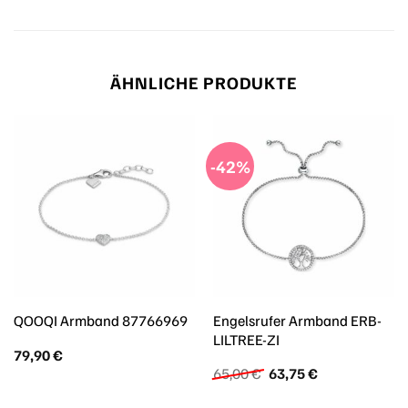
ÄHNLICHE PRODUKTE
-42%
Engelsrufer Armband ERB-
QOOQI Armband 87766969
LILTREE-ZI
79,90
€
Ursprünglicher
Aktueller
65,00
€
63,75
€
Preis
Preis
war:
ist: