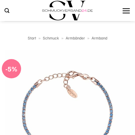
Zum
Inhalt
springen
Start
»
Schmuck
»
Armbänder
»
Armband
-5%