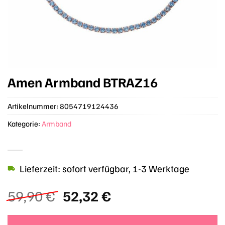
Amen Armband BTRAZ16
Artikelnummer:
8054719124436
Kategorie:
Armband
Lieferzeit: sofort verfügbar, 1-3 Werktage
Ursprünglicher
Aktueller
59,90
€
52,32
€
Preis
Preis
war:
ist: