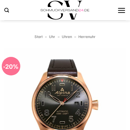
Zum
Inhalt
springen
Start
»
Uhr
»
Uhren
»
Herrenuhr
-20%