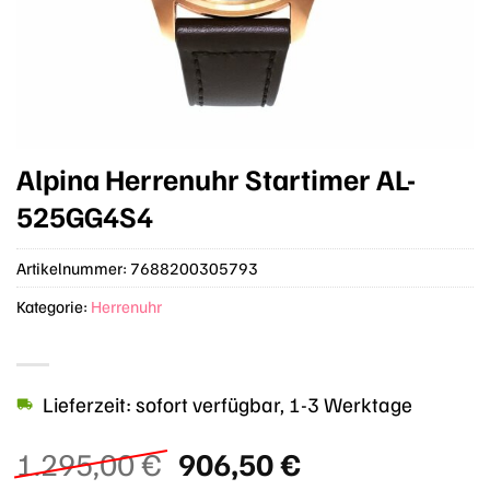
Alpina Herrenuhr Startimer AL-
525GG4S4
Artikelnummer:
7688200305793
Kategorie:
Herrenuhr
Lieferzeit: sofort verfügbar, 1-3 Werktage
Ursprünglicher
Aktueller
1.295,00
€
906,50
€