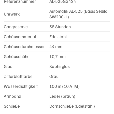
Referenznummer
AL-525GG4S4
Automatik AL-525 (Basis Sellita
Uhrwerk
SW200-1)
Gangreserve
38 Stunden
Gehäusematerial
Edelstahl
Gehäusedurchmesser
44 mm
Gehäusehöhe
10,7 mm
Glas
Saphirglas
Zifferblattfarbe
Grau
Wasserdichtigkeit
100 m (10 ATM)
Armband
Leder (braun)
Schließe
Dornschließe (Edelstahl)